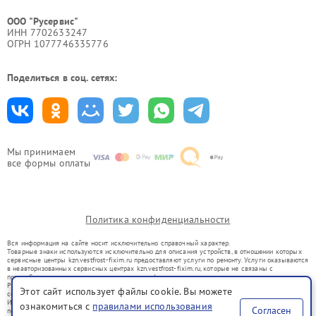
ООО "Русервис"
ИНН 7702633247
ОГРН 1077746335776
Поделиться в соц. сетях:
Мы принимаем
все формы оплаты
Политика конфиденциальности
Вся информация на сайте носит исключительно справочный характер.
Товарные знаки используются исключительно для описания устройств, в отношении которых
сервисные центры kzn.vestfrost-fixim.ru предоставляют услуги по ремонту. Услуги оказываются
в неавторизованных сервисных центрах kzn.vestfrost-fixim.ru, которые не связаны с
правообладателями товарных знаков или их официальными представителями.
Ремонт осуществляется для устройств, уже введенных в гражданский оборот в соответствии
Этот сайт использует файлы cookie. Вы можете
со статьей 1487 ГК РФ.
Использование товарных знаков не преследует цели индивидуализации услуг или введения
ознакомиться с
правилами использования
Согласен
потребителей в заблуждение, а служит для информирования о предоставляемых услугах по