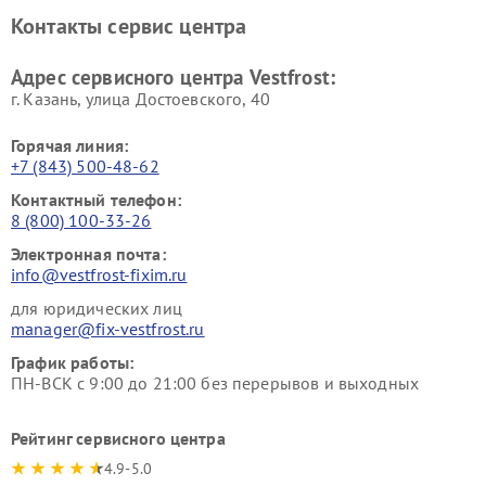
Ремонт винных шкафов
Ремонт вытяжек Vestfrost
Контакты сервис центра
Vestfrost
Ремонт пылесосов Vestfrost
Адрес сервисного центра Vestfrost:
г. Казань, улица Достоевского, 40
Горячая линия:
+7 (843) 500-48-62
Контактный телефон:
8 (800) 100-33-26
Электронная почта:
info@vestfrost-fixim.ru
для юридических лиц
manager@fix-vestfrost.ru
График работы:
ПН-ВСК с 9:00 до 21:00 без перерывов и выходных
Рейтинг сервисного центра
4.9-5.0