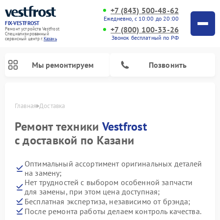
+7 (843) 500-48-62
Ежедневно, с 10:00 до 20:00
FIX-VESTFROST
+7 (800) 100-33-26
Ремонт устройств Vestfrost
Специализированный
Звонок бесплатный по РФ
cервисный центр г.
Казань
Мы ремонтируем
Позвонить
Главная
Доставка
Ремонт техники
Vestfrost
с доставкой по Казани
Оптимальный ассортимент оригинальных деталей
на замену;
Нет трудностей с выбором особенной запчасти
для замены, при этом цена доступная;
Ремонт холодильников Vestfrost
Ремонт стиральных машин Vestfrost
Ремонт духовых шкафов Vestfrost
Ремонт водонагревателей Vestfrost
Ремонт винных шкафов Vestfrost
Ремонт морозильных камер Vestfrost
Ремонт посудомоечных машин Vestfrost
Ремонт варочных панелей Vestfrost
Ремонт сушильных машин Vestfrost
Бесплатная экспертиза, независимо от брэнда;
После ремонта работы делаем контроль качества.