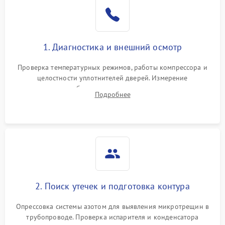
Образование конденсата
1800 ₽
Подробнее →
на стенках
Сбой в работе инвертора
2100 ₽
Подробнее →
1. Диагностика и внешний осмотр
Запах горелого при
2000 ₽
Подробнее →
Проверка температурных режимов, работы компрессора и
работе
целостности уплотнителей дверей. Измерение
сопротивления обмоток мотора, проверка термостата и
Не включается
Подробнее
1000 ₽
Подробнее →
считывание кодов ошибок с электронного дисплея.
холодильник
Проблемы с системой
автоматической
1800 ₽
Подробнее →
разморозки
2. Поиск утечек и подготовка контура
Опрессовка системы азотом для выявления микротрещин в
трубопроводе. Проверка испарителя и конденсатора