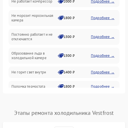
Не работает компрессор
2000 ₽
Подробнее →
Электропитание
Не морозит морозильная
Дренаж
1800 ₽
Подробнее →
камера
Оттайка
Постоянно работает и не
1500 ₽
Подробнее →
отключается
Программное обеспечение
Образование льда в
1500 ₽
Подробнее →
холодильной камере
Не горит свет внутри
1400 ₽
Подробнее →
Поломка термостата
1800 ₽
Подробнее →
Не работает вентилятор
1800 ₽
Подробнее →
Этапы ремонта холодильника Vestfrost
Поломка системы No Frost
2600 ₽
Подробнее →