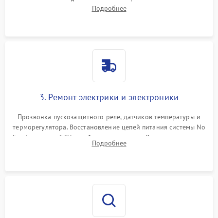
течеискателем. Демонтаж старого фильтра-осушителя и
Подробнее
продувка капиллярной трубки для устранения засоров.
3. Ремонт электрики и электроники
Прозвонка пускозащитного реле, датчиков температуры и
терморегулятора. Восстановление цепей питания системы No
Frost, включая ТЭН оттайки и вентилятор. Ремонт или замена
Подробнее
платы управления при сбоях алгоритмов.