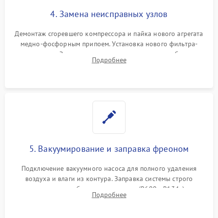
4. Замена неисправных узлов
Демонтаж сгоревшего компрессора и пайка нового агрегата
медно-фосфорным припоем. Установка нового фильтра-
осушителя. Замена изношенных вентиляторов обдува,
Подробнее
сломанных заслонок или поврежденных дверных петель.
5. Вакуумирование и заправка фреоном
Подключение вакуумного насоса для полного удаления
воздуха и влаги из контура. Заправка системы строго
дозированным объемом хладагента (R600a, R134a) по
Подробнее
электронным весам. Контроль рабочего давления в системе.