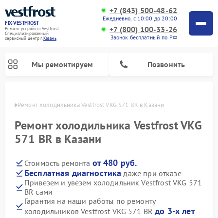
+7 (843) 500-48-62
Ежедневно, с 10:00 до 20:00
FIX-VESTFROST
+7 (800) 100-33-26
Ремонт устройств Vestfrost
Специализированный
Звонок бесплатный по РФ
cервисный центр г.
Казань
Мы ремонтируем
Позвонить
азани
Ремонт холодильника Vestfrost VKG 571 BR в Казани
Ремонт холодильника Vestfrost VKG
571 BR в Казани
от 480 руб.
Стоимость ремонта
Бесплатная диагностика
даже при отказе
Привезем и увезем холодильник Vestfrost VKG 571
BR сами
Ремонт морозильных камер Vestfrost
Ремонт посудомоечных машин Vestfrost
Ремонт варочных панелей Vestfrost
Ремонт сушильных машин Vestfrost
Ремонт стиральных машин Vestfrost
Ремонт духовых шкафов Vestfrost
Ремонт водонагревателей Vestfrost
Ремонт винных шкафов Vestfrost
Гарантия на наши работы по ремонту
до 3-х лет
холодильников Vestfrost VKG 571 BR