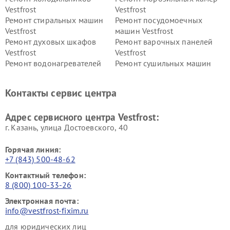
Vestfrost
Vestfrost
Ремонт стиральных машин
Ремонт посудомоечных
Vestfrost
машин Vestfrost
Ремонт духовых шкафов
Ремонт варочных панелей
Vestfrost
Vestfrost
Ремонт водонагревателей
Ремонт сушильных машин
Vestfrost
Vestfrost
Ремонт винных шкафов
Ремонт вытяжек Vestfrost
Контакты сервис центра
Vestfrost
Ремонт пылесосов Vestfrost
Адрес сервисного центра Vestfrost:
г. Казань, улица Достоевского, 40
Горячая линия:
+7 (843) 500-48-62
Контактный телефон:
8 (800) 100-33-26
Электронная почта:
info@vestfrost-fixim.ru
для юридических лиц