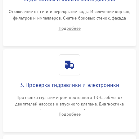
Отключение от сети и перекрытие воды. Извлечение корзин,
фильтров и импеллеров. Снятие боковых стенок, фасада
дверцы или нижнего поддона для прямого доступа к
Подробнее
циркуляционному насосу, ТЭНу и сливной помпе.
3. Проверка гидравлики и электроники
Прозвонка мультиметром проточного ТЭНа, обмоток
двигателей насосов и впускного клапана. Диагностика
прессостата (датчика уровня воды), датчика мутности,
Подробнее
концевика дверцы и электронного модуля управления.