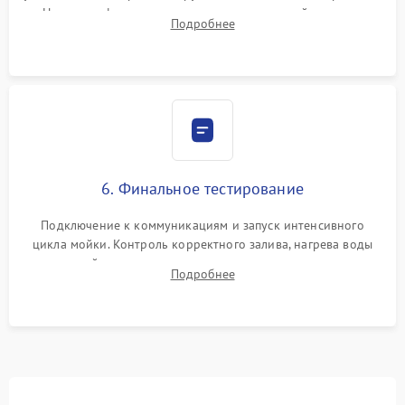
Надежная фиксация хомутов гидравлической системы,
Подробнее
сборка корпуса и установка датчика поплавка.
6. Финальное тестирование
Подключение к коммуникациям и запуск интенсивного
цикла мойки. Контроль корректного залива, нагрева воды
до нужной температуры, отсутствия посторонних шумов,
Подробнее
штатного слива и абсолютной сухости в поддоне.