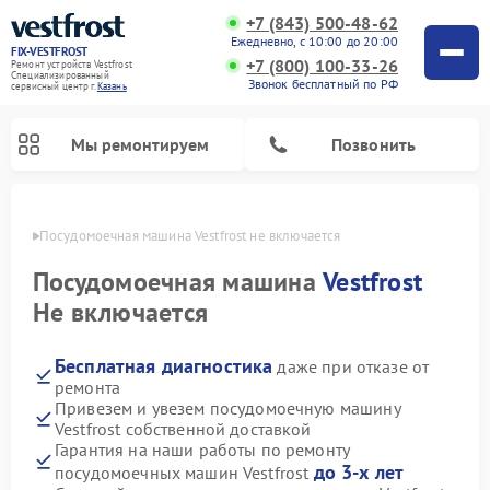
+7 (843) 500-48-62
Ежедневно, с 10:00 до 20:00
FIX-VESTFROST
+7 (800) 100-33-26
Ремонт устройств Vestfrost
Специализированный
Звонок бесплатный по РФ
cервисный центр г.
Казань
Мы ремонтируем
Позвонить
азани
Посудомоечная машина Vestfrost не включается
Посудомоечная машина
Vestfrost
Не включается
Бесплатная диагностика
даже при отказе от
ремонта
Привезем и увезем посудомоечную машину
Vestfrost собственной доставкой
Ремонт холодильников Vestfrost
Ремонт стиральных машин Vestfrost
Ремонт варочных панелей Vestfrost
Ремонт сушильных машин Vestfrost
Ремонт морозильных камер Vestfrost
Ремонт духовых шкафов Vestfrost
Ремонт водонагревателей Vestfrost
Ремонт винных шкафов Vestfrost
Гарантия на наши работы по ремонту
до 3-х лет
посудомоечных машин Vestfrost