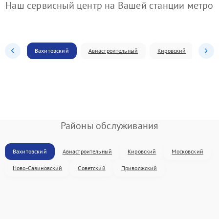
Наш сервисный центр на Вашей станции метро
Вахитовский
Авиастроительный
Кировский
Моск
Районы обслуживания
Вахитовский
Авиастроительный
Кировский
Московский
Ново-Савиновский
Советский
Приволжский