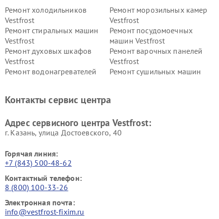
Ремонт холодильников
Ремонт морозильных камер
Vestfrost
Vestfrost
Ремонт стиральных машин
Ремонт посудомоечных
Vestfrost
машин Vestfrost
Ремонт духовых шкафов
Ремонт варочных панелей
Vestfrost
Vestfrost
Ремонт водонагревателей
Ремонт сушильных машин
Vestfrost
Vestfrost
Ремонт винных шкафов
Ремонт вытяжек Vestfrost
Контакты сервис центра
Vestfrost
Ремонт пылесосов Vestfrost
Адрес сервисного центра Vestfrost:
г. Казань, улица Достоевского, 40
Горячая линия:
+7 (843) 500-48-62
Контактный телефон:
8 (800) 100-33-26
Электронная почта:
info@vestfrost-fixim.ru