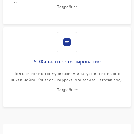
Надежная фиксация хомутов гидравлической системы,
Подробнее
сборка корпуса и установка датчика поплавка.
6. Финальное тестирование
Подключение к коммуникациям и запуск интенсивного
цикла мойки. Контроль корректного залива, нагрева воды
до нужной температуры, отсутствия посторонних шумов,
Подробнее
штатного слива и абсолютной сухости в поддоне.