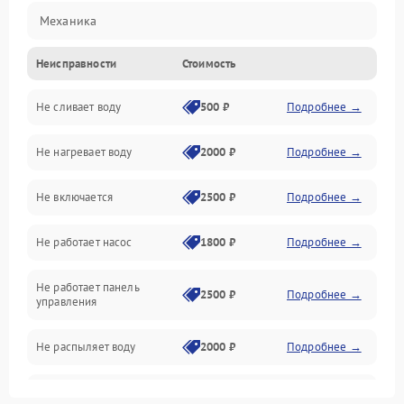
Механика
Неисправности
Стоимость
Управление
Не сливает воду
500 ₽
Подробнее →
Электропитание
Не нагревает воду
2000 ₽
Подробнее →
Датчики
Не включается
2500 ₽
Подробнее →
Нагрев
Не работает насос
1800 ₽
Подробнее →
Вода
Не работает панель
Гигиена
2500 ₽
Подробнее →
управления
Программное обеспечение
Не распыляет воду
2000 ₽
Подробнее →
Не запускается цикл
1800 ₽
Подробнее →