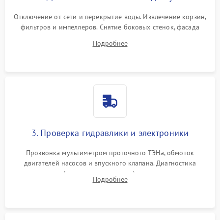
Отключение от сети и перекрытие воды. Извлечение корзин,
фильтров и импеллеров. Снятие боковых стенок, фасада
дверцы или нижнего поддона для прямого доступа к
Подробнее
циркуляционному насосу, ТЭНу и сливной помпе.
3. Проверка гидравлики и электроники
Прозвонка мультиметром проточного ТЭНа, обмоток
двигателей насосов и впускного клапана. Диагностика
прессостата (датчика уровня воды), датчика мутности,
Подробнее
концевика дверцы и электронного модуля управления.