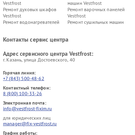
Vestfrost
машин Vestfrost
Ремонт духовых шкафов
Ремонт варочных панелей
Vestfrost
Vestfrost
Ремонт водонагревателей
Ремонт сушильных машин
Vestfrost
Vestfrost
Ремонт винных шкафов
Ремонт вытяжек Vestfrost
Контакты сервис центра
Vestfrost
Ремонт пылесосов Vestfrost
Адрес сервисного центра Vestfrost:
г. Казань, улица Достоевского, 40
Горячая линия:
+7 (843) 500-48-62
Контактный телефон:
8 (800) 100-33-26
Электронная почта:
info@vestfrost-fixim.ru
для юридических лиц
manager@fix-vestfrost.ru
График работы: