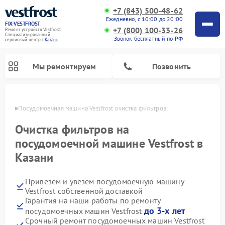
+7 (843) 500-48-62
Ежедневно, с 10:00 до 20:00
FIX-VESTFROST
+7 (800) 100-33-26
Ремонт устройств Vestfrost
Специализированный
Звонок бесплатный по РФ
cервисный центр г.
Казань
Мы ремонтируем
Позвонить
азани
Посудомоечная машина Vestfrost очистка фильтров
Очистка фильтров на
посудомоечной машине Vestfrost в
Казани
Привезем и увезем посудомоечную машину
Vestfrost собственной доставкой
Гарантия на наши работы по ремонту
Ремонт холодильников Vestfrost
Ремонт стиральных машин Vestfrost
Ремонт варочных панелей Vestfrost
Ремонт сушильных машин Vestfrost
Ремонт морозильных камер Vestfrost
Ремонт духовых шкафов Vestfrost
Ремонт водонагревателей Vestfrost
Ремонт винных шкафов Vestfrost
до 3-х лет
посудомоечных машин Vestfrost
Срочный ремонт посудомоечных машин Vestfrost