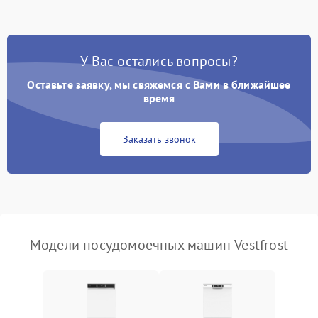
стирки
Проблемы с набором
1800 ₽
Подробнее →
воды
У Вас остались вопросы?
Оставьте заявку, мы свяжемся с Вами в ближайшее
Не работает сушилка
2100 ₽
Подробнее →
время
Сбои в работе таймера
1700 ₽
Подробнее →
Заказать звонок
Проблемы с
2100 ₽
Подробнее →
циркуляционным насосом
Модели посудомоечных машин Vestfrost