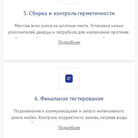
5. Сборка и контроль герметичности
Монтаж всех узлов на штатные места. Установка новых
уплотнителей дверцы и патрубков для исключения протечек.
Надежная фиксация хомутов гидравлической системы,
Подробнее
сборка корпуса и установка датчика поплавка.
6. Финальное тестирование
Подключение к коммуникациям и запуск интенсивного
цикла мойки. Контроль корректного залива, нагрева воды
до нужной температуры, отсутствия посторонних шумов,
Подробнее
штатного слива и абсолютной сухости в поддоне.