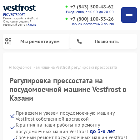
+7 (843) 500-48-62
Ежедневно, с 10:00 до 20:00
FIX-VESTFROST
+7 (800) 100-33-26
Ремонт устройств Vestfrost
Специализированный
Звонок бесплатный по РФ
cервисный центр г.
Казань
Мы ремонтируем
Позвонить
азани
Посудомоечная машина Vestfrost регулировка прессостата
Регулировка прессостата на
посудомоечной машине Vestfrost в
Казани
Привезем и увезем посудомоечную машину
Vestfrost собственной доставкой
Гарантия на наши работы по ремонту
Ремонт холодильников Vestfrost
Ремонт стиральных машин Vestfrost
Ремонт варочных панелей Vestfrost
Ремонт сушильных машин Vestfrost
Ремонт морозильных камер Vestfrost
Ремонт духовых шкафов Vestfrost
Ремонт водонагревателей Vestfrost
Ремонт винных шкафов Vestfrost
до 3-х лет
посудомоечных машин Vestfrost
Срочный ремонт посудомоечных машин Vestfrost