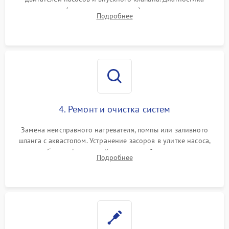
прессостата (датчика уровня воды), датчика мутности,
Подробнее
концевика дверцы и электронного модуля управления.
4. Ремонт и очистка систем
Замена неисправного нагревателя, помпы или заливного
шланга с аквастопом. Устранение засоров в улитке насоса,
патрубках и фильтрах. Компонентный ремонт платы
Подробнее
управления, восстановление поврежденной проводки.