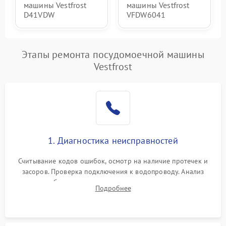
машины Vestfrost
машины Vestfrost
D41VDW
VFDW6041
Этапы ремонта посудомоечной машины
Vestfrost
1. Диагностика неисправностей
Считывание кодов ошибок, осмотр на наличие протечек и
засоров. Проверка подключения к водопроводу. Анализ
жалоб на отсутствие слива, нагрева, вращения
Подробнее
разбрызгивателей или срабатывание системы защиты
аквастоп.