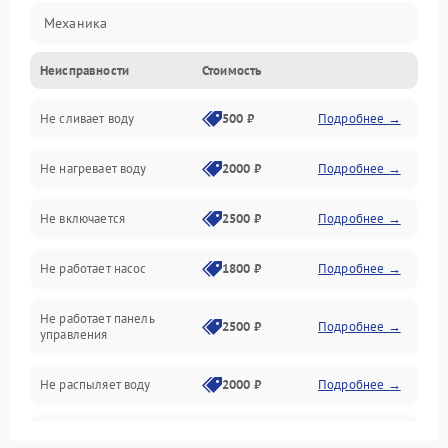
Механика
Неисправности
Стоимость
Управление
Не сливает воду
500 ₽
Подробнее →
Электропитание
Не нагревает воду
2000 ₽
Подробнее →
Датчики
Не включается
2500 ₽
Подробнее →
Нагрев
Не работает насос
1800 ₽
Подробнее →
Вода
Не работает панель
Гигиена
2500 ₽
Подробнее →
управления
Программное обеспечение
Не распыляет воду
2000 ₽
Подробнее →
Не запускается цикл
1800 ₽
Подробнее →