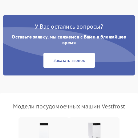
стирки
Проблемы с набором
1800 ₽
Подробнее →
воды
У Вас остались вопросы?
Оставьте заявку, мы свяжемся с Вами в ближайшее
Не работает сушилка
2100 ₽
Подробнее →
время
Сбои в работе таймера
1700 ₽
Подробнее →
Заказать звонок
Проблемы с
2100 ₽
Подробнее →
циркуляционным насосом
Модели посудомоечных машин Vestfrost