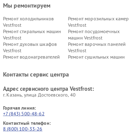
Мы ремонтируем
Ремонт холодильников
Ремонт морозильных камер
Vestfrost
Vestfrost
Ремонт стиральных машин
Ремонт посудомоечных
Vestfrost
машин Vestfrost
Ремонт духовых шкафов
Ремонт варочных панелей
Vestfrost
Vestfrost
Ремонт водонагревателей
Ремонт сушильных машин
Vestfrost
Vestfrost
Ремонт винных шкафов
Ремонт вытяжек Vestfrost
Контакты сервис центра
Vestfrost
Ремонт пылесосов Vestfrost
Адрес сервисного центра Vestfrost:
г. Казань, улица Достоевского, 40
Горячая линия:
+7 (843) 500-48-62
Контактный телефон:
8 (800) 100-33-26