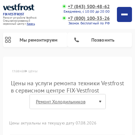
+7 (843) 500-48-62
Ежедневно, с 10:00 до 20:00
FIX-VESTFROST
+7 (800) 100-33-26
Ремонт устройств Vestfrost
Специализированный
Звонок бесплатный по РФ
cервисный центр г.
Казань
Мы ремонтируем
Позвонить
главная
цены
Цены на услуги ремонта техники Vestfrost
в сервисном центре FIX-Vestfrost
Ремонт холодильников Vestfrost
Ремонт стиральных машин Vestfrost
Ремонт духовых шкафов Vestfrost
Ремонт водонагревателей Vestfrost
Ремонт винных шкафов Vestfrost
Ремонт морозильных камер Vestfrost
Ремонт посудомоечных машин Vestfrost
Ремонт варочных панелей Vestfrost
Ремонт сушильных машин Vestfrost
Цены актуальны на текущую дату 07.08.2026