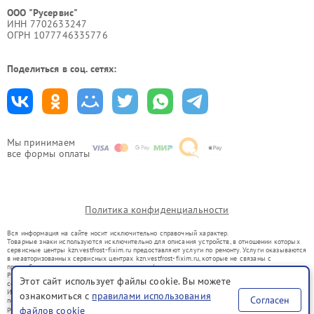
ООО "Русервис"
ИНН 7702633247
ОГРН 1077746335776
Поделиться в соц. сетях:
Мы принимаем
все формы оплаты
Политика конфиденциальности
Вся информация на сайте носит исключительно справочный характер.
Товарные знаки используются исключительно для описания устройств, в отношении которых
сервисные центры kzn.vestfrost-fixim.ru предоставляют услуги по ремонту. Услуги оказываются
в неавторизованных сервисных центрах kzn.vestfrost-fixim.ru, которые не связаны с
правообладателями товарных знаков или их официальными представителями.
Ремонт осуществляется для устройств, уже введенных в гражданский оборот в соответствии
Этот сайт использует файлы cookie. Вы можете
со статьей 1487 ГК РФ.
Использование товарных знаков не преследует цели индивидуализации услуг или введения
ознакомиться с
правилами использования
Согласен
потребителей в заблуждение, а служит для информирования о предоставляемых услугах по
ремонту техники указанных брендов.
файлов cookie