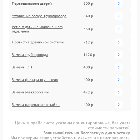
Перевешивание дверей
600 р
Устранение засора трубопровода
640 р
Ремонт датчика морозильного
360 р
отделения
Прочистка дренажной системы
712 р
Замена трубопровода
1120 р
Замена ТЭН
400 р
Замена фильтра осушителя
400 р
Замена электросхемы
472 р
Замена нагревателя оттайки
400 р
Цены в прайс-листе указаны ориентировочные, без учета
стоимости запчастей.
Записывайтесь на бесплатную диагностику.
Мы проверим ваше устройство и укажем на неисправность.