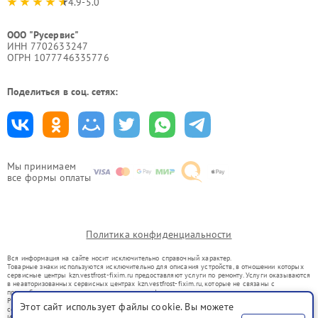
4.9-5.0
ООО "Русервис"
ИНН 7702633247
ОГРН 1077746335776
Поделиться в соц. сетях:
Мы принимаем
все формы оплаты
Политика конфиденциальности
Вся информация на сайте носит исключительно справочный характер.
Товарные знаки используются исключительно для описания устройств, в отношении которых
сервисные центры kzn.vestfrost-fixim.ru предоставляют услуги по ремонту. Услуги оказываются
в неавторизованных сервисных центрах kzn.vestfrost-fixim.ru, которые не связаны с
правообладателями товарных знаков или их официальными представителями.
Ремонт осуществляется для устройств, уже введенных в гражданский оборот в соответствии
Этот сайт использует файлы cookie. Вы можете
со статьей 1487 ГК РФ.
Использование товарных знаков не преследует цели индивидуализации услуг или введения