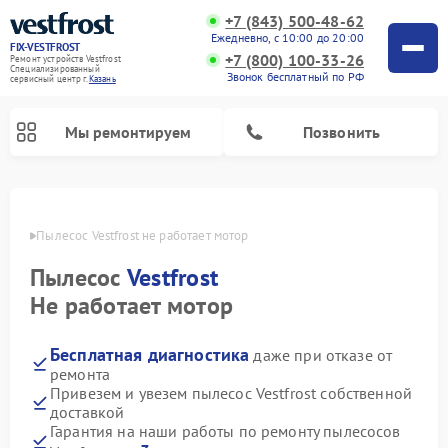
+7 (843) 500-48-62
Ежедневно, с 10:00 до 20:00
FIX-VESTFROST
+7 (800) 100-33-26
Ремонт устройств Vestfrost
Специализированный
Звонок бесплатный по РФ
cервисный центр г.
Казань
Мы ремонтируем
Позвонить
азани
Пылесос Vestfrost не работает мотор
Пылесос
Vestfrost
Не работает мотор
Бесплатная диагностика
даже при отказе от
ремонта
Привезем и увезем пылесос Vestfrost собственной
Ремонт холодильников Vestfrost
Ремонт стиральных машин Vestfrost
Ремонт духовых шкафов Vestfrost
Ремонт водонагревателей Vestfrost
Ремонт винных шкафов Vestfrost
Ремонт морозильных камер Vestfrost
Ремонт посудомоечных машин Vestfrost
Ремонт варочных панелей Vestfrost
Ремонт сушильных машин Vestfrost
доставкой
Гарантия на наши работы по ремонту пылесосов