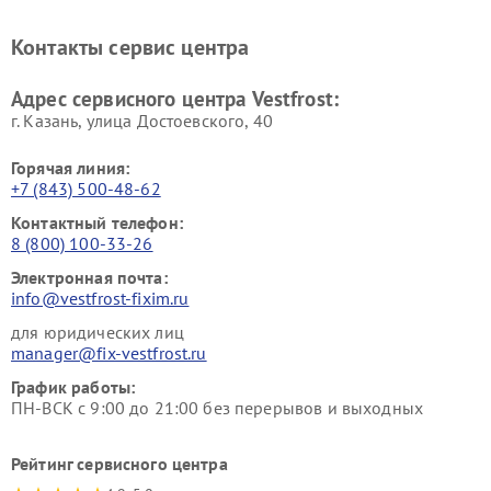
Vestfrost
Vestfrost
Ремонт винных шкафов
Ремонт вытяжек Vestfrost
Контакты сервис центра
Vestfrost
Ремонт пылесосов Vestfrost
Адрес сервисного центра Vestfrost:
г. Казань, улица Достоевского, 40
Горячая линия:
+7 (843) 500-48-62
Контактный телефон:
8 (800) 100-33-26
Электронная почта:
info@vestfrost-fixim.ru
для юридических лиц
manager@fix-vestfrost.ru
График работы:
ПН-ВСК с 9:00 до 21:00 без перерывов и выходных
Рейтинг сервисного центра