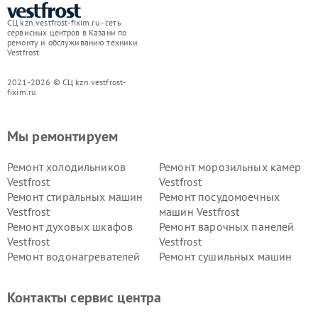
СЦ kzn.vestfrost-fixim.ru - сеть
сервисных центров в Казани по
ремонту и обслуживанию техники
Vestfrost
2021-2026 © СЦ kzn.vestfrost-
fixim.ru
Мы ремонтируем
Ремонт холодильников
Ремонт морозильных камер
Vestfrost
Vestfrost
Ремонт стиральных машин
Ремонт посудомоечных
Vestfrost
машин Vestfrost
Ремонт духовых шкафов
Ремонт варочных панелей
Vestfrost
Vestfrost
Ремонт водонагревателей
Ремонт сушильных машин
Vestfrost
Vestfrost
Ремонт винных шкафов
Ремонт вытяжек Vestfrost
Контакты сервис центра
Vestfrost
Ремонт пылесосов Vestfrost