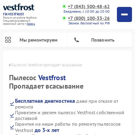
+7 (843) 500-48-62
Ежедневно, с 10:00 до 20:00
FIX-VESTFROST
+7 (800) 100-33-26
Ремонт устройств Vestfrost
Специализированный
Звонок бесплатный по РФ
cервисный центр г.
Казань
Мы ремонтируем
Позвонить
азани
Пылесос Vestfrost пропадает всасывание
Пылесос
Vestfrost
Пропадает всасывание
Бесплатная диагностика
даже при отказе от
ремонта
Привезем и увезем пылесос Vestfrost собственной
доставкой
Ремонт холодильников Vestfrost
Ремонт стиральных машин Vestfrost
Ремонт духовых шкафов Vestfrost
Ремонт водонагревателей Vestfrost
Ремонт винных шкафов Vestfrost
Ремонт морозильных камер Vestfrost
Ремонт посудомоечных машин Vestfrost
Ремонт варочных панелей Vestfrost
Ремонт сушильных машин Vestfrost
Гарантия на наши работы по ремонту пылесосов
до 3-х лет
Vestfrost