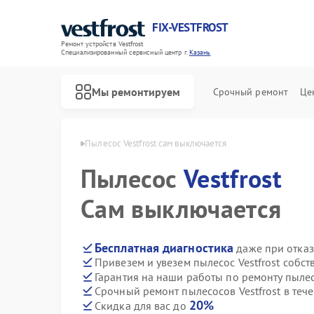
FIX-VESTFROST
Ремонт устройств Vestfrost
Специализированный cервисный центр г.
Казань
Мы ремонтируем
Срочный ремонт
Це
в Vestfrost в Казани
Пылесос Vestfrost сам выключается
Пылесос
Vestfrost
Сам выключается
Бесплатная диагностика
даже при отказ
Привезем и увезем пылесос Vestfrost собс
Гарантия на наши работы по ремонту пылес
Срочный ремонт пылесосов Vestfrost в теч
20%
Скидка для вас до
Ремонт холодильников Vestfrost
Ремонт морозильных камер Vestfrost
Ремонт стиральных машин Vestfrost
Ремонт посудомоечных машин Vestfrost
Ремонт духовых шкафов Vestfrost
Ремонт варочных панелей Vestfrost
Ремонт водонагревателей Vestfrost
Ремонт сушильных машин Vestfrost
Ремонт винных шкафов Vestfrost