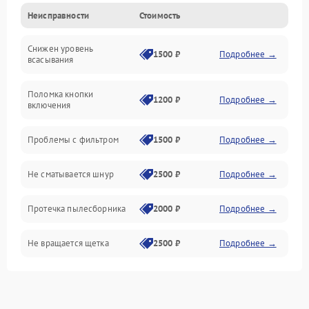
Неисправности
Стоимость
Электропитание
Снижен уровень
Всасывание
1500 ₽
Подробнее →
всасывания
Поломка кнопки
1200 ₽
Подробнее →
включения
Проблемы с фильтром
1500 ₽
Подробнее →
Не сматывается шнур
2500 ₽
Подробнее →
Протечка пылесборника
2000 ₽
Подробнее →
Не вращается щетка
2500 ₽
Подробнее →
Шум при работе
2500 ₽
Подробнее →