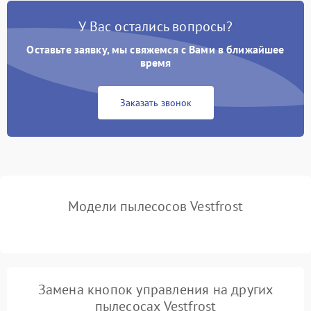
Поломка контейнера для
1500 ₽
Подробнее →
пыли
У Вас остались вопросы?
Оставьте заявку, мы свяжемся с Вами в ближайшее
Плохая уборка шерсти
2400 ₽
Подробнее →
или волос
время
Заказать звонок
Модели пылесосов Vestfrost
Замена кнопок управления на других
пылесосах Vestfrost