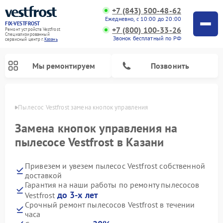
+7 (843) 500-48-62
Ежедневно, с 10:00 до 20:00
FIX-VESTFROST
+7 (800) 100-33-26
Ремонт устройств Vestfrost
Специализированный
Звонок бесплатный по РФ
cервисный центр г.
Казань
Мы ремонтируем
Позвонить
азани
Пылесос Vestfrost замена кнопок управления
Замена кнопок управления на
пылесосе Vestfrost в Казани
Привезем и увезем пылесос Vestfrost собственной
доставкой
Гарантия на наши работы по ремонту пылесосов
до 3-х лет
Vestfrost
Ремонт холодильников Vestfrost
Ремонт стиральных машин Vestfrost
Ремонт духовых шкафов Vestfrost
Ремонт водонагревателей Vestfrost
Ремонт винных шкафов Vestfrost
Ремонт морозильных камер Vestfrost
Ремонт посудомоечных машин Vestfrost
Ремонт варочных панелей Vestfrost
Ремонт сушильных машин Vestfrost
Срочный ремонт пылесосов Vestfrost в течении
часа