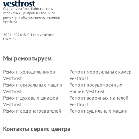
СЦ kzn.vestfrost-fixim.ru - сеть
сервисных центров в Казани по
ремонту и обслуживанию техники
Vestfrost
2021-2026 © СЦ kzn.vestfrost-
fixim.ru
Мы ремонтируем
Ремонт холодильников
Ремонт морозильных камер
Vestfrost
Vestfrost
Ремонт стиральных машин
Ремонт посудомоечных
Vestfrost
машин Vestfrost
Ремонт духовых шкафов
Ремонт варочных панелей
Vestfrost
Vestfrost
Ремонт водонагревателей
Ремонт сушильных машин
Vestfrost
Vestfrost
Ремонт винных шкафов
Ремонт вытяжек Vestfrost
Контакты сервис центра
Vestfrost
Ремонт пылесосов Vestfrost