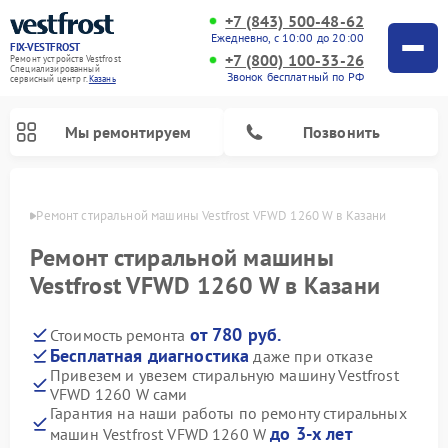
+7 (843) 500-48-62
Ежедневно, с 10:00 до 20:00
FIX-VESTFROST
+7 (800) 100-33-26
Ремонт устройств Vestfrost
Специализированный
Звонок бесплатный по РФ
cервисный центр г.
Казань
Мы ремонтируем
Позвонить
азани
Ремонт стиральной машины Vestfrost VFWD 1260 W в Казани
Ремонт стиральной машины
Vestfrost VFWD 1260 W в Казани
от 780 руб.
Стоимость ремонта
Бесплатная диагностика
даже при отказе
Привезем и увезем стиральную машину Vestfrost
VFWD 1260 W сами
Ремонт холодильников Vestfrost
Ремонт посудомоечных машин Vestfrost
Ремонт варочных панелей Vestfrost
Ремонт сушильных машин Vestfrost
Ремонт морозильных камер Vestfrost
Ремонт духовых шкафов Vestfrost
Ремонт водонагревателей Vestfrost
Ремонт винных шкафов Vestfrost
Гарантия на наши работы по ремонту стиральных
до 3-х лет
машин Vestfrost VFWD 1260 W