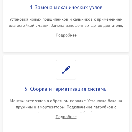
4. Замена механических узлов
Установка новых подшипников и сальников с применением
влагостойкой смазки. Замена изношенных щеток двигателя,
порванного ремня привода, неисправного сливного насоса
Подробнее
или поврежденной резиновой манжеты.
5. Сборка и герметизация системы
Монтаж всех узлов в обратном порядке. Установка бака на
пружины и амортизаторы. Подключение патрубков с
надежной фиксацией хомутами. Обработка стыков
Подробнее
герметиком для предотвращения возможных протечек воды.