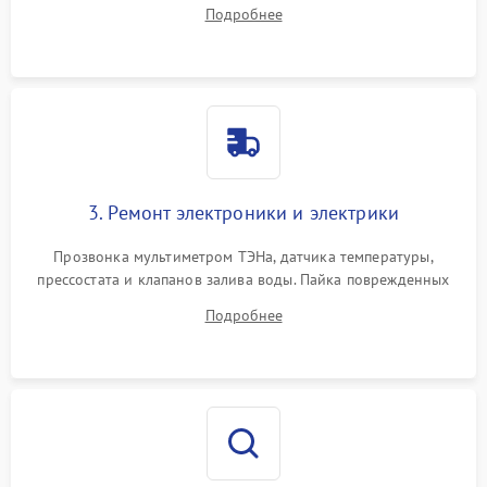
амортизаторов. Проверка подшипников барабана и
Подробнее
крестовины на износ, а манжеты люка на разрывы.
3. Ремонт электроники и электрики
Прозвонка мультиметром ТЭНа, датчика температуры,
прессостата и клапанов залива воды. Пайка поврежденных
дорожек или замена симисторов на плате управления.
Подробнее
Восстановление целостности проводки и контактов.