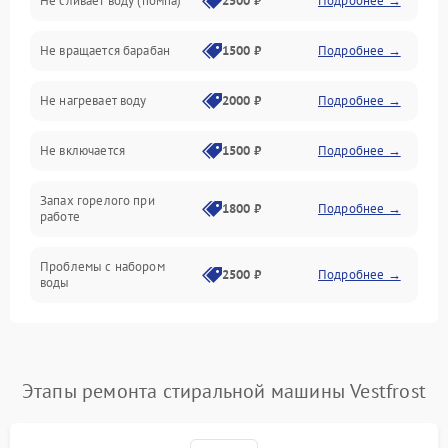
Не сливает воду (помпа)
2500 ₽
Подробнее →
Водоснабжение
Не вращается барабан
1500 ₽
Подробнее →
Слив
Не нагревает воду
2000 ₽
Подробнее →
Программное обеспечение
Не включается
1500 ₽
Подробнее →
Запах горелого при
1800 ₽
Подробнее →
работе
Проблемы с набором
2500 ₽
Подробнее →
воды
Замена ТЭНа
2200 ₽
Подробнее →
Замена платы управления
2200 ₽
Подробнее →
Этапы ремонта стиральной машины Vestfrost