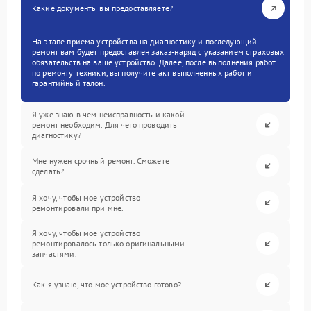
Какие документы вы предоставляете?
На этапе приема устройства на диагностику и последующий
ремонт вам будет предоставлен заказ-наряд с указанием страховых
обязательств на ваше устройство. Далее, после выполнения работ
по ремонту техники, вы получите акт выполненных работ и
гарантийный талон.
Я уже знаю в чем неисправность и какой
ремонт необходим. Для чего проводить
диагностику?
Мне нужен срочный ремонт. Сможете
сделать?
Я хочу, чтобы мое устройство
ремонтировали при мне.
Я хочу, чтобы мое устройство
ремонтировалось только оригинальными
запчастями.
Как я узнаю, что мое устройство готово?