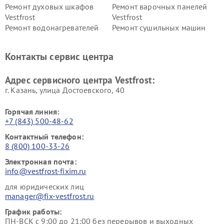
Ремонт духовых шкафов
Ремонт варочных панелей
Vestfrost
Vestfrost
Ремонт водонагревателей
Ремонт сушильных машин
Vestfrost
Vestfrost
Ремонт винных шкафов
Ремонт вытяжек Vestfrost
Контакты сервис центра
Vestfrost
Ремонт пылесосов Vestfrost
Адрес сервисного центра Vestfrost:
г. Казань, улица Достоевского, 40
Горячая линия:
+7 (843) 500-48-62
Контактный телефон:
8 (800) 100-33-26
Электронная почта:
info@vestfrost-fixim.ru
для юридических лиц
manager@fix-vestfrost.ru
График работы:
ПН-ВСК с 9:00 до 21:00 без перерывов и выходных