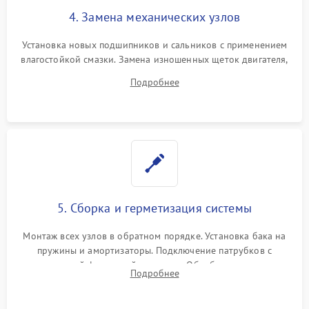
4. Замена механических узлов
Установка новых подшипников и сальников с применением
влагостойкой смазки. Замена изношенных щеток двигателя,
порванного ремня привода, неисправного сливного насоса
Подробнее
или поврежденной резиновой манжеты.
5. Сборка и герметизация системы
Монтаж всех узлов в обратном порядке. Установка бака на
пружины и амортизаторы. Подключение патрубков с
надежной фиксацией хомутами. Обработка стыков
Подробнее
герметиком для предотвращения возможных протечек воды.