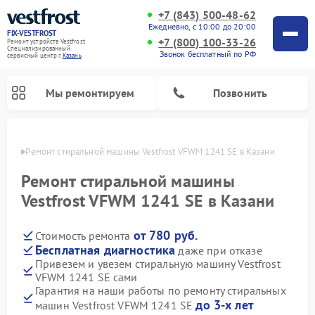
+7 (843) 500-48-62
Ежедневно, с 10:00 до 20:00
FIX-VESTFROST
+7 (800) 100-33-26
Ремонт устройств Vestfrost
Специализированный
Звонок бесплатный по РФ
cервисный центр г.
Казань
Мы ремонтируем
Позвонить
азани
Ремонт стиральной машины Vestfrost VFWM 1241 SE в Казани
Ремонт стиральной машины
Vestfrost VFWM 1241 SE в Казани
от 780 руб.
Стоимость ремонта
Бесплатная диагностика
даже при отказе
Привезем и увезем стиральную машину Vestfrost
VFWM 1241 SE сами
Ремонт холодильников Vestfrost
Ремонт посудомоечных машин Vestfrost
Ремонт варочных панелей Vestfrost
Ремонт сушильных машин Vestfrost
Ремонт морозильных камер Vestfrost
Ремонт духовых шкафов Vestfrost
Ремонт водонагревателей Vestfrost
Ремонт винных шкафов Vestfrost
Гарантия на наши работы по ремонту стиральных
до 3-х лет
машин Vestfrost VFWM 1241 SE