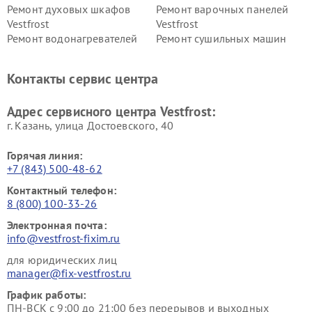
Ремонт духовых шкафов
Ремонт варочных панелей
Vestfrost
Vestfrost
Ремонт водонагревателей
Ремонт сушильных машин
Vestfrost
Vestfrost
Ремонт винных шкафов
Ремонт вытяжек Vestfrost
Контакты сервис центра
Vestfrost
Ремонт пылесосов Vestfrost
Адрес сервисного центра Vestfrost:
г. Казань, улица Достоевского, 40
Горячая линия:
+7 (843) 500-48-62
Контактный телефон:
8 (800) 100-33-26
Электронная почта:
info@vestfrost-fixim.ru
для юридических лиц
manager@fix-vestfrost.ru
График работы:
ПН-ВСК с 9:00 до 21:00 без перерывов и выходных