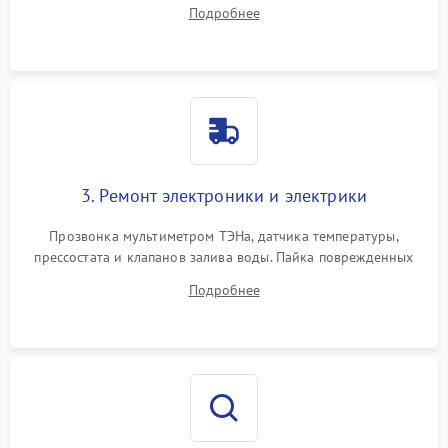
амортизаторов. Проверка подшипников барабана и
Подробнее
крестовины на износ, а манжеты люка на разрывы.
3. Ремонт электроники и электрики
Прозвонка мультиметром ТЭНа, датчика температуры,
прессостата и клапанов залива воды. Пайка поврежденных
дорожек или замена симисторов на плате управления.
Подробнее
Восстановление целостности проводки и контактов.