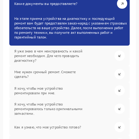
Какие документы вы предоставляете?
На этапе приема устройства на диагностику и последующий
ремонт вам будет предоставлен заказ-наряд с указанием страховых
обязательств на ваше устройство. Далее, после выполнения работ
по ремонту техники, вы получите акт выполненных работ и
гарантийный талон.
Я уже знаю в чем неисправность и какой
ремонт необходим. Для чего проводить
диагностику?
Мне нужен срочный ремонт. Сможете
сделать?
Я хочу, чтобы мое устройство
ремонтировали при мне.
Я хочу, чтобы мое устройство
ремонтировалось только оригинальными
запчастями.
Как я узнаю, что мое устройство готово?