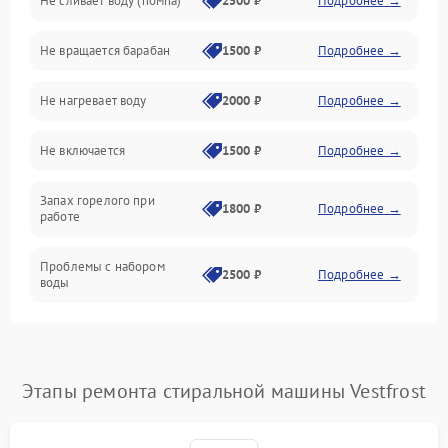
Не сливает воду (помпа)
2500 ₽
Подробнее →
Водоснабжение
Не вращается барабан
1500 ₽
Подробнее →
Слив
Не нагревает воду
2000 ₽
Подробнее →
Программное обеспечение
Не включается
1500 ₽
Подробнее →
Запах горелого при
1800 ₽
Подробнее →
работе
Проблемы с набором
2500 ₽
Подробнее →
воды
Замена ТЭНа
2200 ₽
Подробнее →
Замена платы управления
2200 ₽
Подробнее →
Этапы ремонта стиральной машины Vestfrost