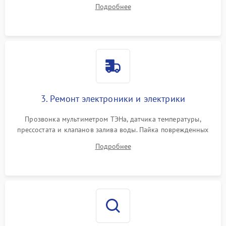
амортизаторов. Проверка подшипников барабана и
Подробнее
крестовины на износ, а манжеты люка на разрывы.
3. Ремонт электроники и электрики
Прозвонка мультиметром ТЭНа, датчика температуры,
прессостата и клапанов залива воды. Пайка поврежденных
дорожек или замена симисторов на плате управления.
Подробнее
Восстановление целостности проводки и контактов.