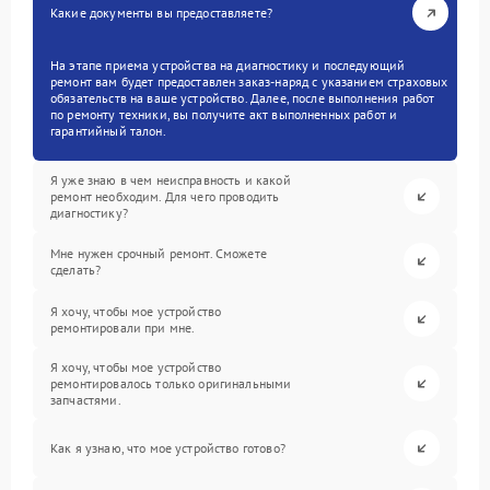
Какие документы вы предоставляете?
На этапе приема устройства на диагностику и последующий
ремонт вам будет предоставлен заказ-наряд с указанием страховых
обязательств на ваше устройство. Далее, после выполнения работ
по ремонту техники, вы получите акт выполненных работ и
гарантийный талон.
Я уже знаю в чем неисправность и какой
ремонт необходим. Для чего проводить
диагностику?
Мне нужен срочный ремонт. Сможете
сделать?
Я хочу, чтобы мое устройство
ремонтировали при мне.
Я хочу, чтобы мое устройство
ремонтировалось только оригинальными
запчастями.
Как я узнаю, что мое устройство готово?