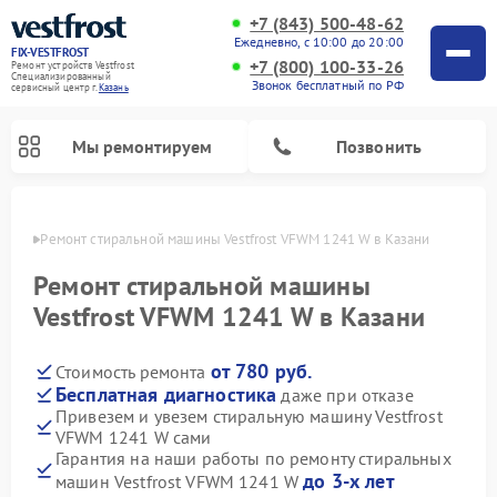
+7 (843) 500-48-62
Ежедневно, с 10:00 до 20:00
FIX-VESTFROST
+7 (800) 100-33-26
Ремонт устройств Vestfrost
Специализированный
Звонок бесплатный по РФ
cервисный центр г.
Казань
Мы ремонтируем
Позвонить
азани
Ремонт стиральной машины Vestfrost VFWM 1241 W в Казани
Ремонт стиральной машины
Vestfrost VFWM 1241 W в Казани
от 780 руб.
Стоимость ремонта
Бесплатная диагностика
даже при отказе
Привезем и увезем стиральную машину Vestfrost
VFWM 1241 W сами
Ремонт холодильников Vestfrost
Ремонт посудомоечных машин Vestfrost
Ремонт варочных панелей Vestfrost
Ремонт сушильных машин Vestfrost
Ремонт морозильных камер Vestfrost
Ремонт духовых шкафов Vestfrost
Ремонт водонагревателей Vestfrost
Ремонт винных шкафов Vestfrost
Гарантия на наши работы по ремонту стиральных
до 3-х лет
машин Vestfrost VFWM 1241 W