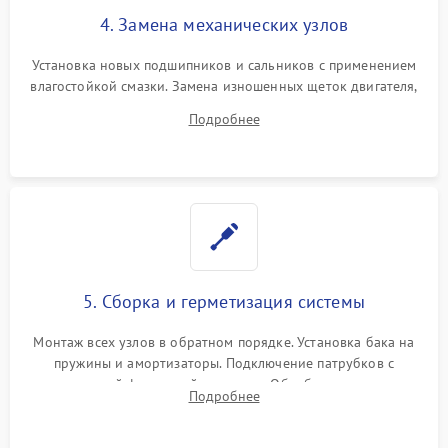
4. Замена механических узлов
Установка новых подшипников и сальников с применением
влагостойкой смазки. Замена изношенных щеток двигателя,
порванного ремня привода, неисправного сливного насоса
Подробнее
или поврежденной резиновой манжеты.
5. Сборка и герметизация системы
Монтаж всех узлов в обратном порядке. Установка бака на
пружины и амортизаторы. Подключение патрубков с
надежной фиксацией хомутами. Обработка стыков
Подробнее
герметиком для предотвращения возможных протечек воды.