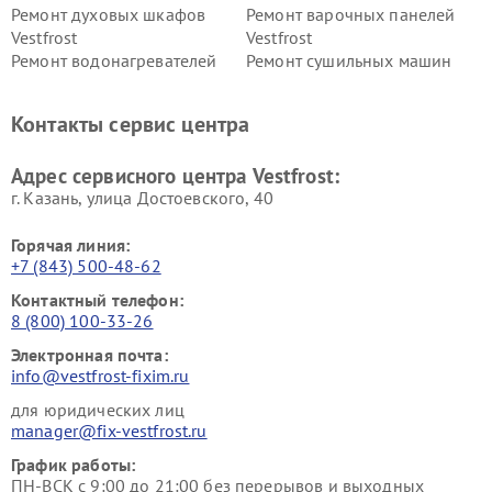
Ремонт духовых шкафов
Ремонт варочных панелей
Vestfrost
Vestfrost
Ремонт водонагревателей
Ремонт сушильных машин
Vestfrost
Vestfrost
Ремонт винных шкафов
Ремонт вытяжек Vestfrost
Контакты сервис центра
Vestfrost
Ремонт пылесосов Vestfrost
Адрес сервисного центра Vestfrost:
г. Казань, улица Достоевского, 40
Горячая линия:
+7 (843) 500-48-62
Контактный телефон:
8 (800) 100-33-26
Электронная почта:
info@vestfrost-fixim.ru
для юридических лиц
manager@fix-vestfrost.ru
График работы:
ПН-ВСК с 9:00 до 21:00 без перерывов и выходных