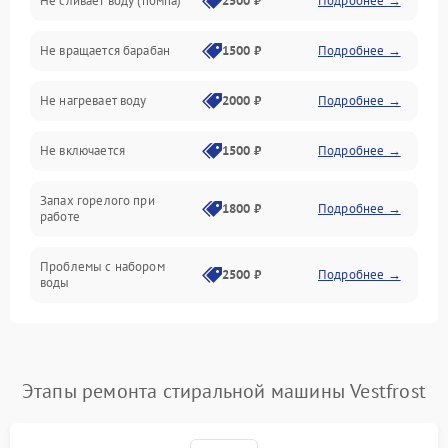
Не сливает воду (помпа)
2500 ₽
Подробнее →
Водоснабжение
Не вращается барабан
1500 ₽
Подробнее →
Слив
Не нагревает воду
2000 ₽
Подробнее →
Программное обеспечение
Не включается
1500 ₽
Подробнее →
Запах горелого при
1800 ₽
Подробнее →
работе
Проблемы с набором
2500 ₽
Подробнее →
воды
Замена ТЭНа
2200 ₽
Подробнее →
Замена платы управления
2200 ₽
Подробнее →
Этапы ремонта стиральной машины Vestfrost