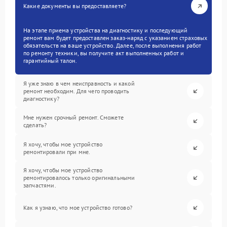
Какие документы вы предоставляете?
На этапе приема устройства на диагностику и последующий
ремонт вам будет предоставлен заказ-наряд с указанием страховых
обязательств на ваше устройство. Далее, после выполнения работ
по ремонту техники, вы получите акт выполненных работ и
гарантийный талон.
Я уже знаю в чем неисправность и какой
ремонт необходим. Для чего проводить
диагностику?
Мне нужен срочный ремонт. Сможете
сделать?
Я хочу, чтобы мое устройство
ремонтировали при мне.
Я хочу, чтобы мое устройство
ремонтировалось только оригинальными
запчастями.
Как я узнаю, что мое устройство готово?