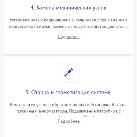
4. Замена механических узлов
Установка новых подшипников и сальников с применением
влагостойкой смазки. Замена изношенных щеток двигателя,
порванного ремня привода, неисправного сливного насоса
Подробнее
или поврежденной резиновой манжеты.
5. Сборка и герметизация системы
Монтаж всех узлов в обратном порядке. Установка бака на
пружины и амортизаторы. Подключение патрубков с
надежной фиксацией хомутами. Обработка стыков
Подробнее
герметиком для предотвращения возможных протечек воды.