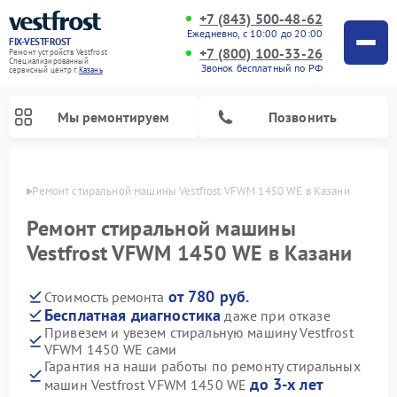
+7 (843) 500-48-62
Ежедневно, с 10:00 до 20:00
FIX-VESTFROST
+7 (800) 100-33-26
Ремонт устройств Vestfrost
Специализированный
Звонок бесплатный по РФ
cервисный центр г.
Казань
Мы ремонтируем
Позвонить
азани
Ремонт стиральной машины Vestfrost VFWM 1450 WE в Казани
Ремонт стиральной машины
Vestfrost VFWM 1450 WE в Казани
от 780 руб.
Стоимость ремонта
Бесплатная диагностика
даже при отказе
Привезем и увезем стиральную машину Vestfrost
VFWM 1450 WE сами
Ремонт холодильников Vestfrost
Ремонт посудомоечных машин Vestfrost
Ремонт варочных панелей Vestfrost
Ремонт сушильных машин Vestfrost
Ремонт морозильных камер Vestfrost
Ремонт духовых шкафов Vestfrost
Ремонт водонагревателей Vestfrost
Ремонт винных шкафов Vestfrost
Гарантия на наши работы по ремонту стиральных
до 3-х лет
машин Vestfrost VFWM 1450 WE