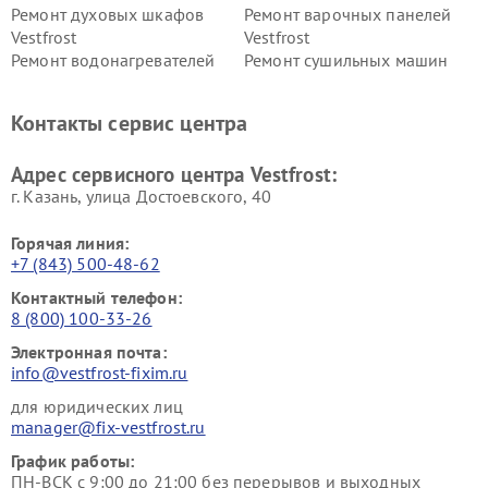
Ремонт духовых шкафов
Ремонт варочных панелей
Vestfrost
Vestfrost
Ремонт водонагревателей
Ремонт сушильных машин
Vestfrost
Vestfrost
Ремонт винных шкафов
Ремонт вытяжек Vestfrost
Контакты сервис центра
Vestfrost
Ремонт пылесосов Vestfrost
Адрес сервисного центра Vestfrost:
г. Казань, улица Достоевского, 40
Горячая линия:
+7 (843) 500-48-62
Контактный телефон:
8 (800) 100-33-26
Электронная почта:
info@vestfrost-fixim.ru
для юридических лиц
manager@fix-vestfrost.ru
График работы:
ПН-ВСК с 9:00 до 21:00 без перерывов и выходных