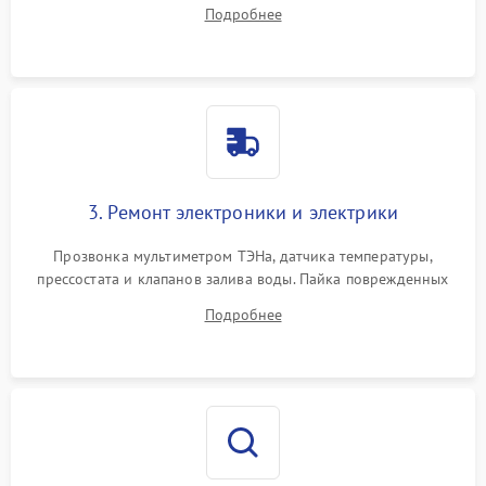
амортизаторов. Проверка подшипников барабана и
Подробнее
крестовины на износ, а манжеты люка на разрывы.
3. Ремонт электроники и электрики
Прозвонка мультиметром ТЭНа, датчика температуры,
прессостата и клапанов залива воды. Пайка поврежденных
дорожек или замена симисторов на плате управления.
Подробнее
Восстановление целостности проводки и контактов.