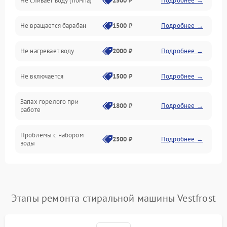
Не сливает воду (помпа)
2500 ₽
Подробнее →
Водоснабжение
Не вращается барабан
1500 ₽
Подробнее →
Слив
Не нагревает воду
2000 ₽
Подробнее →
Программное обеспечение
Не включается
1500 ₽
Подробнее →
Запах горелого при
1800 ₽
Подробнее →
работе
Проблемы с набором
2500 ₽
Подробнее →
воды
Замена ТЭНа
2200 ₽
Подробнее →
Замена платы управления
2200 ₽
Подробнее →
Этапы ремонта стиральной машины Vestfrost