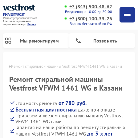
+7 (843) 500-48-62
Ежедневно, с 10:00 до 20:00
FIX-VESTFROST
+7 (800) 100-33-26
Ремонт устройств Vestfrost
Специализированный
Звонок бесплатный по РФ
cервисный центр г.
Казань
Мы ремонтируем
Позвонить
азани
Ремонт стиральной машины Vestfrost VFWM 1461 WG в Казани
Ремонт стиральной машины
Vestfrost VFWM 1461 WG в Казани
от 780 руб.
Стоимость ремонта
Бесплатная диагностика
даже при отказе
Привезем и увезем стиральную машину Vestfrost
VFWM 1461 WG сами
Ремонт холодильников Vestfrost
Ремонт посудомоечных машин Vestfrost
Ремонт варочных панелей Vestfrost
Ремонт сушильных машин Vestfrost
Ремонт морозильных камер Vestfrost
Ремонт духовых шкафов Vestfrost
Ремонт водонагревателей Vestfrost
Ремонт винных шкафов Vestfrost
Гарантия на наши работы по ремонту стиральных
до 3-х лет
машин Vestfrost VFWM 1461 WG