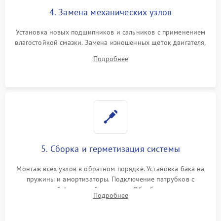
4. Замена механических узлов
Установка новых подшипников и сальников с применением
влагостойкой смазки. Замена изношенных щеток двигателя,
порванного ремня привода, неисправного сливного насоса
Подробнее
или поврежденной резиновой манжеты.
5. Сборка и герметизация системы
Монтаж всех узлов в обратном порядке. Установка бака на
пружины и амортизаторы. Подключение патрубков с
надежной фиксацией хомутами. Обработка стыков
Подробнее
герметиком для предотвращения возможных протечек воды.