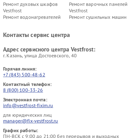
Ремонт духовых шкафов
Ремонт варочных панелей
Vestfrost
Vestfrost
Ремонт водонагревателей
Ремонт сушильных машин
Vestfrost
Vestfrost
Ремонт винных шкафов
Ремонт вытяжек Vestfrost
Контакты сервис центра
Vestfrost
Ремонт пылесосов Vestfrost
Адрес сервисного центра Vestfrost:
г. Казань, улица Достоевского, 40
Горячая линия:
+7 (843) 500-48-62
Контактный телефон:
8 (800) 100-33-26
Электронная почта:
info@vestfrost-fixim.ru
для юридических лиц
manager@fix-vestfrost.ru
График работы:
ПН-ВСК с 9:00 до 21:00 без перерывов и выходных