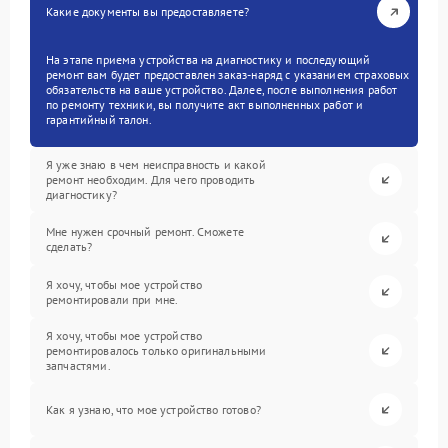
Какие документы вы предоставляете?
На этапе приема устройства на диагностику и последующий
ремонт вам будет предоставлен заказ-наряд с указанием страховых
обязательств на ваше устройство. Далее, после выполнения работ
по ремонту техники, вы получите акт выполненных работ и
гарантийный талон.
Я уже знаю в чем неисправность и какой
ремонт необходим. Для чего проводить
диагностику?
Мне нужен срочный ремонт. Сможете
сделать?
Я хочу, чтобы мое устройство
ремонтировали при мне.
Я хочу, чтобы мое устройство
ремонтировалось только оригинальными
запчастями.
Как я узнаю, что мое устройство готово?