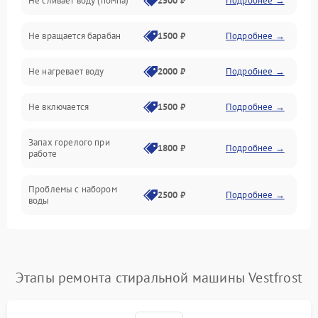
Не сливает воду (помпа)
2500 ₽
Подробнее →
Водоснабжение
Не вращается барабан
1500 ₽
Подробнее →
Слив
Не нагревает воду
2000 ₽
Подробнее →
Программное обеспечение
Не включается
1500 ₽
Подробнее →
Запах горелого при
1800 ₽
Подробнее →
работе
Проблемы с набором
2500 ₽
Подробнее →
воды
Замена ТЭНа
2200 ₽
Подробнее →
Замена платы управления
2200 ₽
Подробнее →
Этапы ремонта стиральной машины Vestfrost