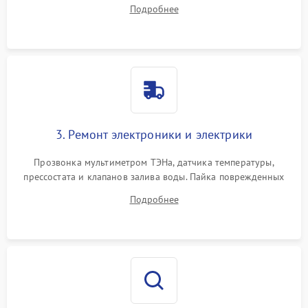
амортизаторов. Проверка подшипников барабана и
Подробнее
крестовины на износ, а манжеты люка на разрывы.
3. Ремонт электроники и электрики
Прозвонка мультиметром ТЭНа, датчика температуры,
прессостата и клапанов залива воды. Пайка поврежденных
дорожек или замена симисторов на плате управления.
Подробнее
Восстановление целостности проводки и контактов.