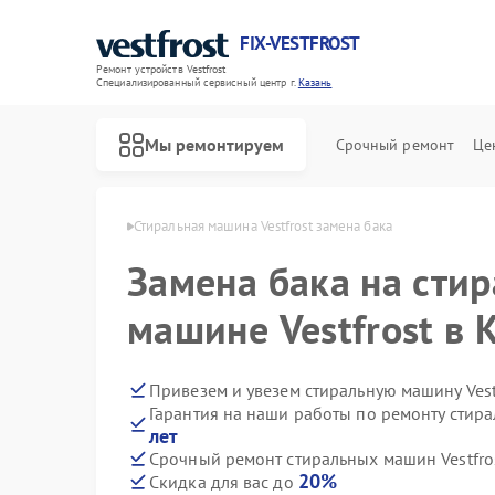
FIX-VESTFROST
Ремонт устройств Vestfrost
Специализированный cервисный центр г.
Казань
Мы ремонтируем
Срочный ремонт
Це
 Vestfrost в Казани
Стиральная машина Vestfrost замена бака
Замена бака на сти
машине Vestfrost в 
Привезем и увезем стиральную машину Vest
Гарантия на наши работы по ремонту стира
лет
Срочный ремонт стиральных машин Vestfros
20%
Скидка для вас до
Ремонт холодильников Vestfrost
Ремонт морозильных камер Vestfrost
Ремонт посудомоечных машин Vestfrost
Ремонт духовых шкафов Vestfrost
Ремонт варочных панелей Vestfrost
Ремонт водонагревателей Vestfrost
Ремонт сушильных машин Vestfrost
Ремонт винных шкафов Vestfrost