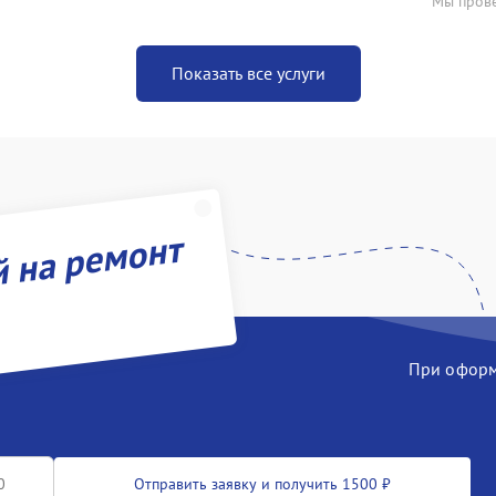
Мы прове
Показать все услуги
й на ремонт
При оформл
Отправить заявку и получить 1500 ₽