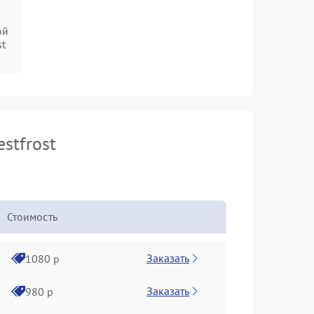
ой
st
stfrost
Стоимость
Заказать
1080 р
Заказать
980 р