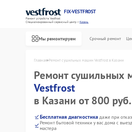
FIX-VESTFROST
Ремонт устройств Vestfrost
Специализированный cервисный центр г.
Казань
Мы ремонтируем
Срочный ремонт
Це
Главная
Ремонт сушильных машин Vestfrost в Казани
Ремонт сушильных 
Vestfrost
в Казани от 800 руб.
Бесплатная диагностика
даже при отказ
Ремонт бытовой техники у вас дома с вые
мастера
Ремонт холодильников Vestfrost
Ремонт морозильных камер Vestfrost
Ремонт стиральных машин Vestfrost
Ремонт посудомоечных машин Vestfrost
Ремонт духовых шкафов Vestfrost
Ремонт варочных панелей Vestfrost
Ремонт водонагревателей Vestfrost
Ремонт винных шкафов Vestfrost