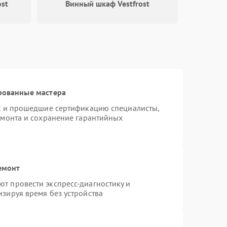
ost
Винный шкаф Vestfrost
рованные мастера
st и прошедшие сертификацию специалисты,
емонта и сохранение гарантийных
емонт
т провести экспресс-диагностику и
зируя время без устройства