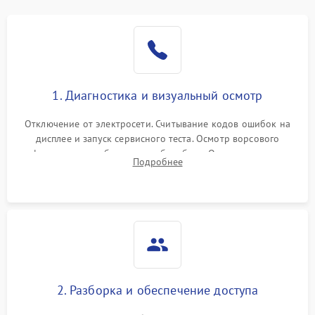
1. Диагностика и визуальный осмотр
Отключение от электросети. Считывание кодов ошибок на
дисплее и запуск сервисного теста. Осмотр ворсового
фильтра, теплообменника и барабана. Опрос клиента о
Подробнее
неисправностях (не сушит, не крутит барабан, сильно шумит
или выдает ошибку).
2. Разборка и обеспечение доступа