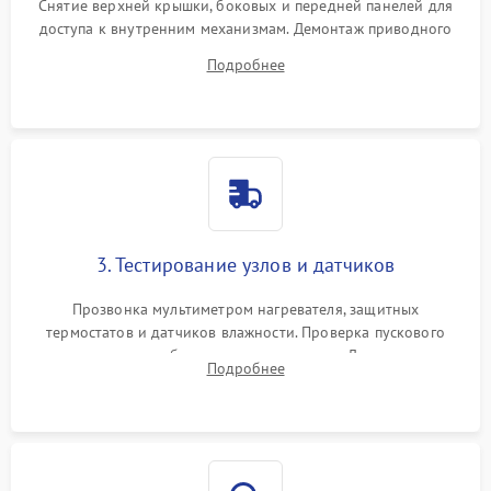
Снятие верхней крышки, боковых и передней панелей для
доступа к внутренним механизмам. Демонтаж приводного
ремня, панели управления и защитных кожухов.
Подробнее
Обеспечение свободного доступа к ТЭНу, компрессору,
двигателю и дренажной помпе.
3. Тестирование узлов и датчиков
Прозвонка мультиметром нагревателя, защитных
термостатов и датчиков влажности. Проверка пускового
конденсатора, обмоток мотора и помпы. Для машин с
Подробнее
тепловым насосом — диагностика работы компрессора и
оценка циркуляции хладагента.