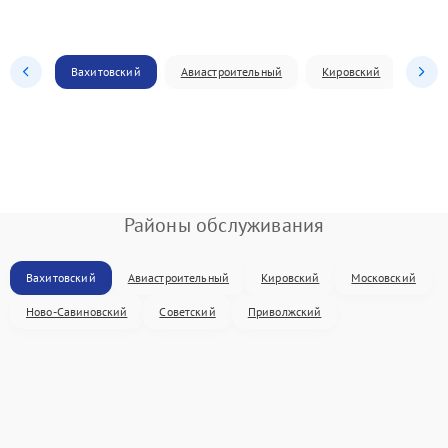
Вахитовский
Авиастроительный
Кировский
Моск
Районы обслуживания
Вахитовский
Авиастроительный
Кировский
Московский
Ново-Савиновский
Советский
Приволжский