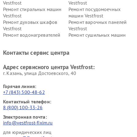
Vestfrost
Vestfrost
Ремонт стиральных машин
Ремонт посудомоечных
Vestfrost
машин Vestfrost
Ремонт духовых шкафов
Ремонт варочных панелей
Vestfrost
Vestfrost
Ремонт водонагревателей
Ремонт сушильных машин
Vestfrost
Vestfrost
Ремонт винных шкафов
Ремонт вытяжек Vestfrost
Контакты сервис центра
Vestfrost
Ремонт пылесосов Vestfrost
Адрес сервисного центра Vestfrost:
г. Казань, улица Достоевского, 40
Горячая линия:
+7 (843) 500-48-62
Контактный телефон:
8 (800) 100-33-26
Электронная почта:
info@vestfrost-fixim.ru
для юридических лиц