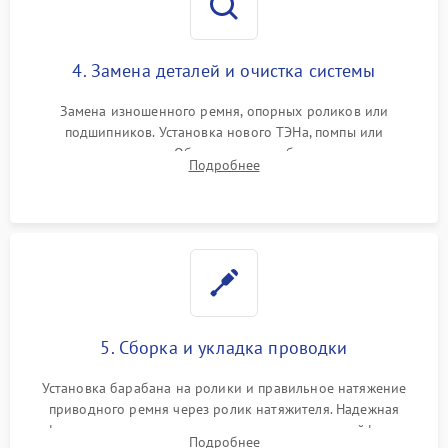
4. Замена деталей и очистка системы
Замена изношенного ремня, опорных роликов или
подшипников. Установка нового ТЭНа, помпы или
термодатчиков. Обязательная глубокая очистка
Подробнее
конденсатора, крыльчатки вентилятора и воздуховодов от
ворса. Восстановление платы управления.
5. Сборка и укладка проводки
Установка барабана на ролики и правильное натяжение
приводного ремня через ролик натяжителя. Надежная
фиксация всех узлов, подключение клемм и шлейфов к
Подробнее