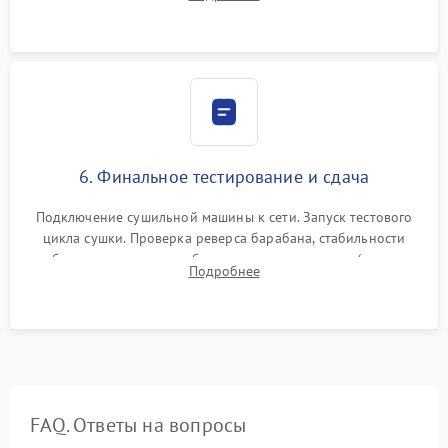
модулю управления. Монтаж корпусных панелей, люка и
верхней крышки устройства.
6. Финальное тестирование и сдача
Подключение сушильной машины к сети. Запуск тестового
цикла сушки. Проверка реверса барабана, стабильности
набора температуры, работы дренажного насоса (откачка
Подробнее
конденсата) и отсутствия посторонних скрипов, стуков или
вибраций.
FAQ. Ответы на вопросы