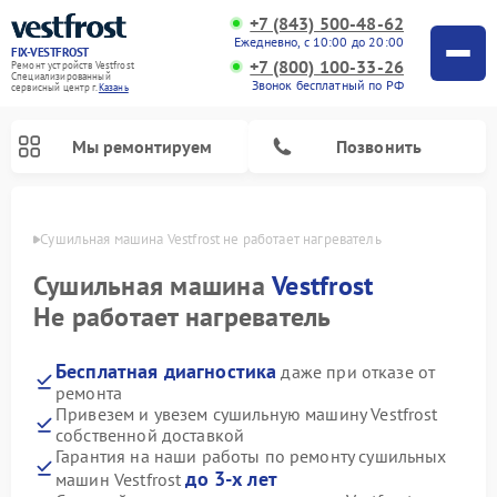
+7 (843) 500-48-62
Ежедневно, с 10:00 до 20:00
FIX-VESTFROST
+7 (800) 100-33-26
Ремонт устройств Vestfrost
Специализированный
Звонок бесплатный по РФ
cервисный центр г.
Казань
Мы ремонтируем
Позвонить
азани
Сушильная машина Vestfrost не работает нагреватель
Сушильная машина
Vestfrost
Не работает нагреватель
Бесплатная диагностика
даже при отказе от
ремонта
Привезем и увезем сушильную машину Vestfrost
собственной доставкой
Ремонт холодильников Vestfrost
Ремонт стиральных машин Vestfrost
Ремонт духовых шкафов Vestfrost
Ремонт водонагревателей Vestfrost
Ремонт морозильных камер Vestfrost
Ремонт посудомоечных машин Vestfrost
Ремонт варочных панелей Vestfrost
Ремонт винных шкафов Vestfrost
Гарантия на наши работы по ремонту сушильных
до 3-х лет
машин Vestfrost