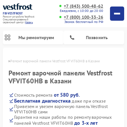
+7 (843) 500-48-62
Ежедневно, с 10:00 до 20:00
FIX-VESTFROST
+7 (800) 100-33-26
Ремонт устройств Vestfrost
Специализированный
Звонок бесплатный по РФ
cервисный центр г.
Казань
Мы ремонтируем
Позвонить
азани
Ремонт варочной панели Vestfrost VFVIT60HB в Казани
Ремонт варочной панели Vestfrost
VFVIT60HB в Казани
от 580 руб.
Стоимость ремонта
Бесплатная диагностика
даже при отказе
Привезем и увезем варочную панель Vestfrost
VFVIT60HB сами
Ремонт холодильников Vestfrost
Ремонт стиральных машин Vestfrost
Ремонт духовых шкафов Vestfrost
Ремонт сушильных машин Vestfrost
Ремонт морозильных камер Vestfrost
Ремонт посудомоечных машин Vestfrost
Ремонт водонагревателей Vestfrost
Ремонт винных шкафов Vestfrost
Гарантия на наши работы по ремонту варочных
до 3-х лет
панелей Vestfrost VFVIT60HB