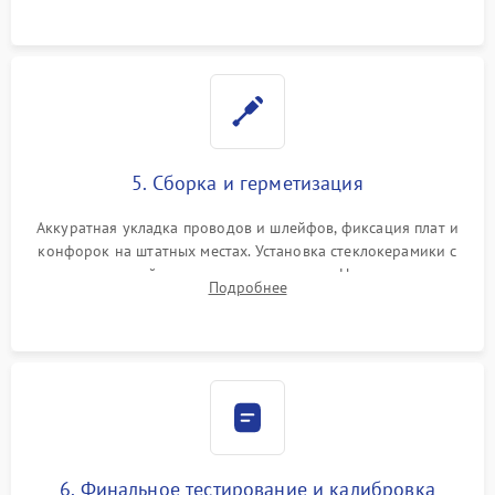
проводки.
5. Сборка и герметизация
Аккуратная укладка проводов и шлейфов, фиксация плат и
конфорок на штатных местах. Установка стеклокерамики с
проверкой равномерности зазоров. Нанесение
Подробнее
термостойкого герметика или укладка уплотнительной
ленты по контуру.
6. Финальное тестирование и калибровка