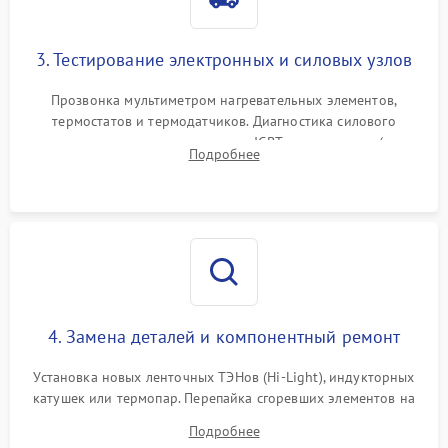
3. Тестирование электронных и силовых узлов
Прозвонка мультиметром нагревательных элементов,
термостатов и термодатчиков. Диагностика силового
модуля, реле, диодных мостов и IGBT-транзисторов (для
Подробнее
индукции). Проверка кранов и газ-контроля (для газовых
панелей).
4. Замена деталей и компонентный ремонт
Установка новых ленточных ТЭНов (Hi-Light), индукторных
катушек или термопар. Перепайка сгоревших элементов на
плате управления, восстановление токопроводящих
Подробнее
дорожек. Очистка контактов и замена поврежденной