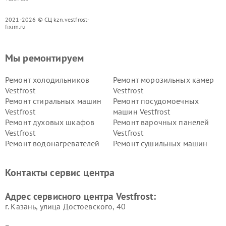
2021-2026 © СЦ kzn.vestfrost-
fixim.ru
Мы ремонтируем
Ремонт холодильников
Ремонт морозильных камер
Vestfrost
Vestfrost
Ремонт стиральных машин
Ремонт посудомоечных
Vestfrost
машин Vestfrost
Ремонт духовых шкафов
Ремонт варочных панелей
Vestfrost
Vestfrost
Ремонт водонагревателей
Ремонт сушильных машин
Vestfrost
Vestfrost
Ремонт винных шкафов
Ремонт вытяжек Vestfrost
Контакты сервис центра
Vestfrost
Ремонт пылесосов Vestfrost
Адрес сервисного центра Vestfrost:
г. Казань, улица Достоевского, 40