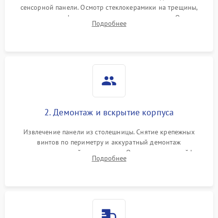
сенсорной панели. Осмотр стеклокерамики на трещины,
проверка конфорок на равномерность нагрева. Опрос
Подробнее
клиента о симптомах (не включается, не видит посуду,
щелкает).
2. Демонтаж и вскрытие корпуса
Извлечение панели из столешницы. Снятие крепежных
винтов по периметру и аккуратный демонтаж
стеклокерамической поверхности. Отсоединение шлейфов
Подробнее
сенсорного блока для доступа к силовым платам, катушкам
или ТЭНам.