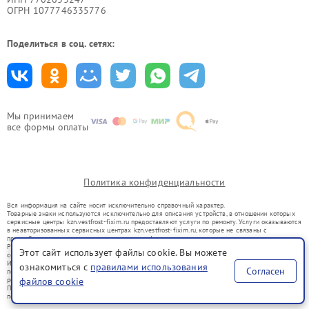
ОГРН 1077746335776
Поделиться в соц. сетях:
Мы принимаем
все формы оплаты
Политика конфиденциальности
Вся информация на сайте носит исключительно справочный характер.
Товарные знаки используются исключительно для описания устройств, в отношении которых
сервисные центры kzn.vestfrost-fixim.ru предоставляют услуги по ремонту. Услуги оказываются
в неавторизованных сервисных центрах kzn.vestfrost-fixim.ru, которые не связаны с
правообладателями товарных знаков или их официальными представителями.
Ремонт осуществляется для устройств, уже введенных в гражданский оборот в соответствии
Этот сайт использует файлы cookie. Вы можете
со статьей 1487 ГК РФ.
Использование товарных знаков не преследует цели индивидуализации услуг или введения
ознакомиться с
правилами использования
Согласен
потребителей в заблуждение, а служит для информирования о предоставляемых услугах по
ремонту техники указанных брендов.
файлов cookie
Представленная на сайте информация не является публичной офертой, определяемой
положениями Статьи 437(2) Гражданского кодекса РФ