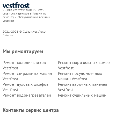
СЦ kzn.vestfrost-fixim.ru - сеть
сервисных центров в Казани по
ремонту и обслуживанию техники
Vestfrost
2021-2026 © СЦ kzn.vestfrost-
fixim.ru
Мы ремонтируем
Ремонт холодильников
Ремонт морозильных камер
Vestfrost
Vestfrost
Ремонт стиральных машин
Ремонт посудомоечных
Vestfrost
машин Vestfrost
Ремонт духовых шкафов
Ремонт варочных панелей
Vestfrost
Vestfrost
Ремонт водонагревателей
Ремонт сушильных машин
Vestfrost
Vestfrost
Ремонт винных шкафов
Ремонт вытяжек Vestfrost
Контакты сервис центра
Vestfrost