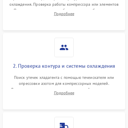
охлаждения. Проверка работы компрессора или элементов
Пельтье, оценка уровня вибрации и шума. Считывание
Подробнее
ошибок с модуля управления.
2. Проверка контура и системы охлаждения
Поиск утечек хладагента с помощью течеискателя или
опрессовки азотом для компрессорных моделей.
Диагностика термоэлектрических модулей, радиаторов и
Подробнее
кулеров на предмет перегрева или выхода из строя.