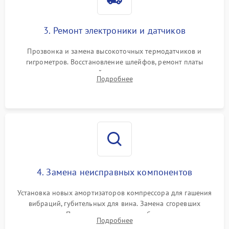
3. Ремонт электроники и датчиков
Прозвонка и замена высокоточных термодатчиков и
гигрометров. Восстановление шлейфов, ремонт платы
управления, отвечающей за поддержание микроклимата.
Подробнее
Проверка систем защиты от УФ-излучения и подсветки.
4. Замена неисправных компонентов
Установка новых амортизаторов компрессора для гашения
вибраций, губительных для вина. Замена сгоревших
элементов Пельтье, вентиляторов обдува, угольных
Подробнее
фильтров или поврежденных уплотнителей дверцы.