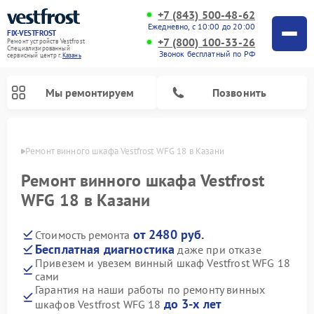
+7 (843) 500-48-62
Ежедневно, с 10:00 до 20:00
FIX-VESTFROST
+7 (800) 100-33-26
Ремонт устройств Vestfrost
Специализированный
Звонок бесплатный по РФ
cервисный центр г.
Казань
Мы ремонтируем
Позвонить
азани
Ремонт винного шкафа Vestfrost WFG 18 в Казани
Ремонт винного шкафа Vestfrost
WFG 18 в Казани
от 2480 руб.
Стоимость ремонта
Бесплатная диагностика
даже при отказе
Привезем и увезем винный шкаф Vestfrost WFG 18
сами
Ремонт холодильников Vestfrost
Ремонт стиральных машин Vestfrost
Ремонт духовых шкафов Vestfrost
Ремонт водонагревателей Vestfrost
Ремонт морозильных камер Vestfrost
Ремонт посудомоечных машин Vestfrost
Ремонт варочных панелей Vestfrost
Ремонт сушильных машин Vestfrost
Гарантия на наши работы по ремонту винных
до 3-х лет
шкафов Vestfrost WFG 18