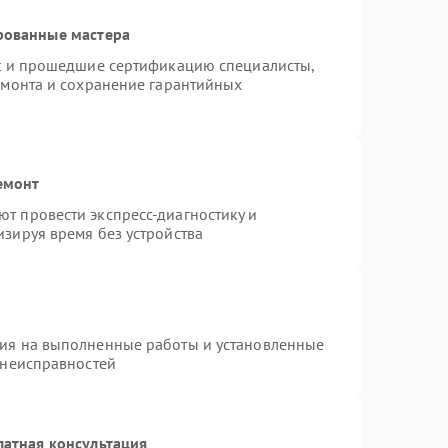
рованные мастера
st и прошедшие сертификацию специалисты,
емонта и сохранение гарантийных
емонт
т провести экспресс-диагностику и
зируя время без устройства
тия на выполненные работы и установленные
 неисправностей
латная консультация