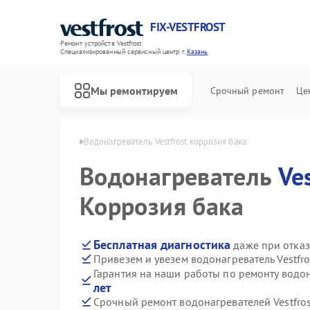
FIX-VESTFROST
Ремонт устройств Vestfrost
Специализированный cервисный центр г.
Казань
Мы ремонтируем
Срочный ремонт
Це
й Vestfrost в Казани
Водонагреватель Vestfrost коррозия бака
Водонагреватель
Ve
Коррозия бака
Бесплатная диагностика
даже при отказ
Привезем и увезем водонагреватель Vestfr
Гарантия на наши работы по ремонту водон
лет
Срочный ремонт водонагревателей Vestfros
Ремонт холодильников Vestfrost
Ремонт морозильных камер Vestfrost
Ремонт стиральных машин Vestfrost
Ремонт посудомоечных машин Vestfrost
Ремонт духовых шкафов Vestfrost
Ремонт варочных панелей Vestfrost
Ремонт сушильных машин Vestfrost
Ремонт винных шкафов Vestfrost