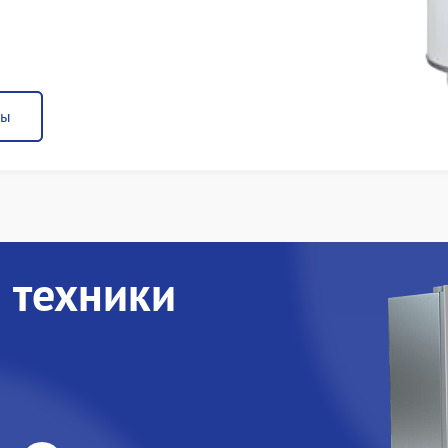
ны
 техники