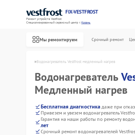
FIX-VESTFROST
Ремонт устройств Vestfrost
Специализированный cервисный центр г.
Казань
Мы ремонтируем
Срочный ремонт
Це
й Vestfrost в Казани
Водонагреватель Vestfrost медленный нагрев
Водонагреватель
Ve
Медленный нагрев
Бесплатная диагностика
даже при отказ
Привезем и увезем водонагреватель Vestfr
Гарантия на наши работы по ремонту водон
лет
Срочный ремонт водонагревателей Vestfros
Ремонт холодильников Vestfrost
Ремонт морозильных камер Vestfrost
Ремонт стиральных машин Vestfrost
Ремонт посудомоечных машин Vestfrost
Ремонт духовых шкафов Vestfrost
Ремонт варочных панелей Vestfrost
Ремонт сушильных машин Vestfrost
Ремонт винных шкафов Vestfrost