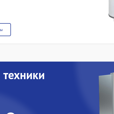
ны
 техники