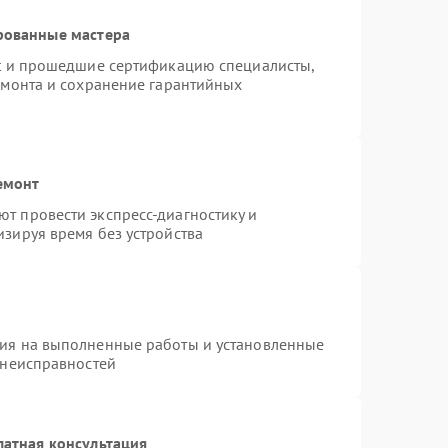
рованные мастера
st и прошедшие сертификацию специалисты,
емонта и сохранение гарантийных
емонт
т провести экспресс-диагностику и
зируя время без устройства
тия на выполненные работы и установленные
 неисправностей
латная консультация