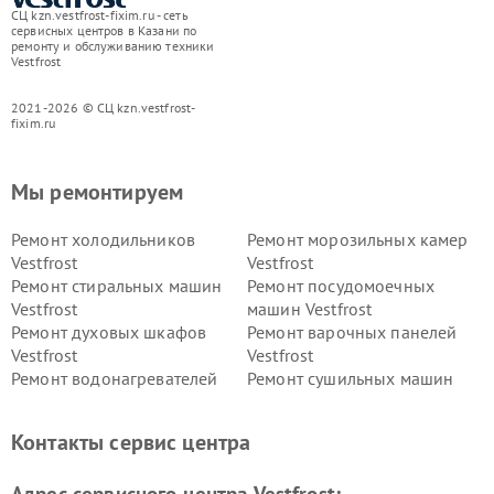
СЦ kzn.vestfrost-fixim.ru - сеть
сервисных центров в Казани по
ремонту и обслуживанию техники
Vestfrost
2021-2026 © СЦ kzn.vestfrost-
fixim.ru
Мы ремонтируем
Ремонт холодильников
Ремонт морозильных камер
Vestfrost
Vestfrost
Ремонт стиральных машин
Ремонт посудомоечных
Vestfrost
машин Vestfrost
Ремонт духовых шкафов
Ремонт варочных панелей
Vestfrost
Vestfrost
Ремонт водонагревателей
Ремонт сушильных машин
Vestfrost
Vestfrost
Ремонт винных шкафов
Ремонт вытяжек Vestfrost
Контакты сервис центра
Vestfrost
Ремонт пылесосов Vestfrost
Адрес сервисного центра Vestfrost: