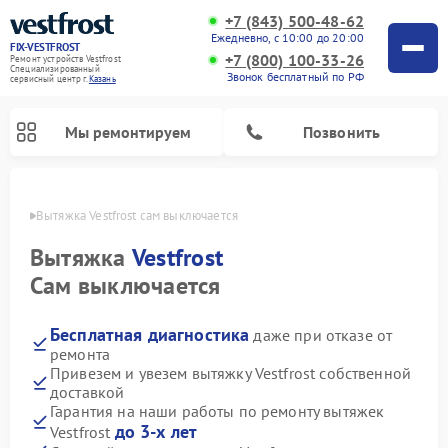
+7 (843) 500-48-62
Ежедневно, с 10:00 до 20:00
FIX-VESTFROST
+7 (800) 100-33-26
Ремонт устройств Vestfrost
Специализированный
Звонок бесплатный по РФ
cервисный центр г.
Казань
Мы ремонтируем
Позвонить
Казани
Вытяжка Vestfrost сам выключается
Вытяжка
Vestfrost
Сам выключается
Бесплатная диагностика
даже при отказе от
ремонта
Привезем и увезем вытяжку Vestfrost собственной
доставкой
Ремонт холодильников Vestfrost
Ремонт стиральных машин Vestfrost
Ремонт духовых шкафов Vestfrost
Ремонт водонагревателей Vestfrost
Ремонт винных шкафов Vestfrost
Ремонт морозильных камер Vestfrost
Ремонт посудомоечных машин Vestfrost
Ремонт варочных панелей Vestfrost
Ремонт сушильных машин Vestfrost
Гарантия на наши работы по ремонту вытяжек
до 3-х лет
Vestfrost