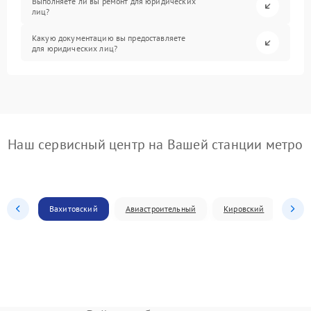
Выполняете ли вы ремонт для юридических
лиц?
Какую документацию вы предоставляете
для юридических лиц?
Наш сервисный центр на Вашей станции метро
Вахитовский
Авиастроительный
Кировский
Моск